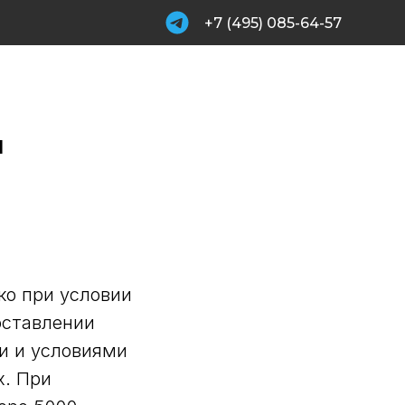
+7 (495) 085-64-57
ы
ко при условии
доставлении
и и условиями
х. При