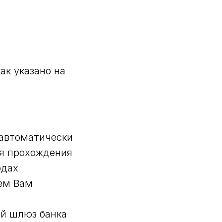
ак указано на
 автоматически
ля прохождения
одах
ем Вам
ый шлюз банка