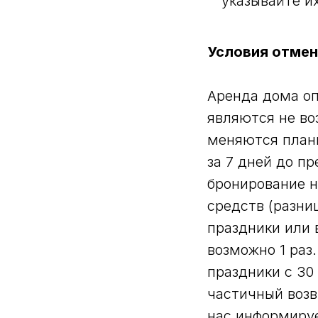
указывайте и
Условия отме
Аренда дома опл
являются не во
меняются планы
за 7 дней до п
бронирование н
средств (разни
праздники или 
возможно 1 раз
праздники с 30
частичный возв
нас информируе