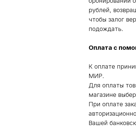
бронировании о
рублей, возвра
чтобы залог ве
подождать.
Оплата с помо
К оплате прини
МИР.
Для оплаты тов
магазине выбер
При оплате зак
авторизационно
Вашей банковск