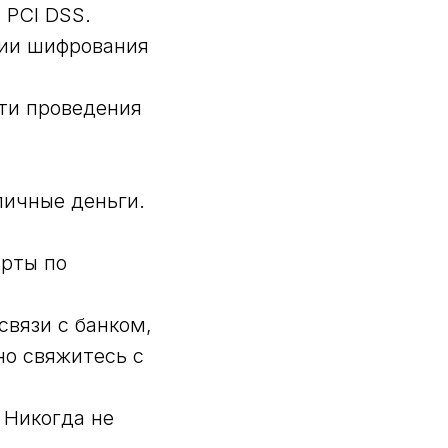
 PCI DSS.
гии шифрования
ти проведения
личные деньги.
арты по
связи с банком,
но свяжитесь с
 Никогда не