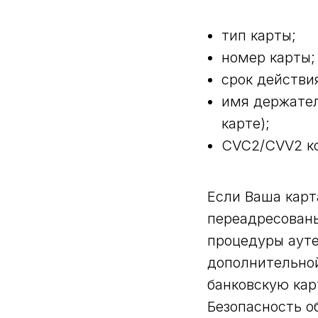
тип карты;
номер карты;
срок действия
имя держател
карте);
CVC2/CVV2 к
Если Ваша карт
переадресованы
процедуры аут
дополнительно
банковскую кар
Безопасность о