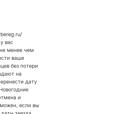
bereg.ru/
у вас
 не менее чем
ести ваше
цев без потери
адают на
Перенести дату
 Новогодние
отмена и
можен, если вы
 даты заезда.