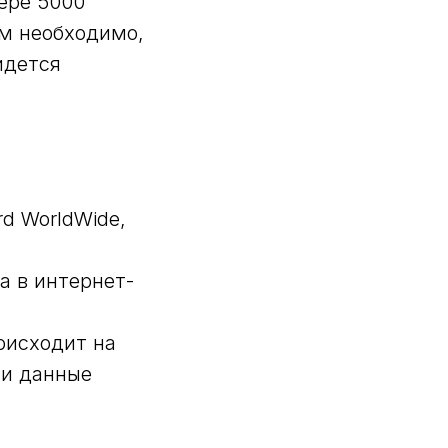
мере 5000
ам необходимо,
идется
d WorldWide,
а в интернет-
оисходит на
ти данные