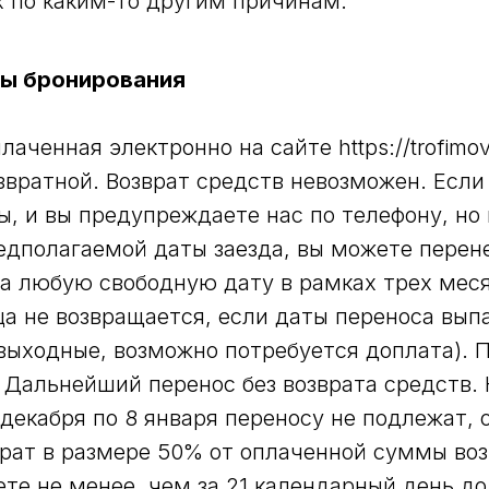
х по каким-то другим причинам.
ны бронирования
аченная электронно на сайте https://trofimov
звратной. Возврат средств невозможен. Если 
, и вы предупреждаете нас по телефону, но
редполагаемой даты заезда, вы можете перен
а любую свободную дату в рамках трех меся
ца не возвращается, если даты переноса вып
выходные, возможно потребуется доплата). 
. Дальнейший перенос без возврата средств.
 декабря по 8 января переносу не подлежат, 
рат в размере 50% от оплаченной суммы воз
те не менее, чем за 21 календарный день до