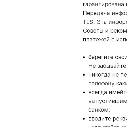
гарантирована
Передача инфо
TLS. Эта инфор
Советы и реко
платежей с исп
берегите сво
Не забывайте 
никогда не п
телефону как
всегда имейт
выпустившим 
банком;
вводите рекв