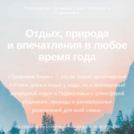
Развлечения · Активный отдых · Глэмпинг в
Подмосковье
Отдых, природа
и впечатления в любое
время года
«Трофимов Берег» — это не только дизайнерские
A-Frame дома и отдых у воды, но и полноценный
загородный отдых в Подмосковье с атмосферой
уединения, природы и разнообразных
развлечений для всей семьи.
На территории глэмпинга гостей ждёт баня кело из