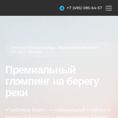
+7 (495) 085-64-57
Глэмпинг в Подмосковье · Волоколамский район ·
120 км от Москвы
Премиальный
глэмпинг на берегу
реки
«Трофимов Берег» — премиальный глэмпинг в
Московской области с дизайнерскими A-frame