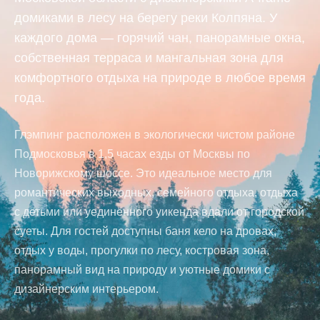
домиками в лесу на берегу реки Колпяна. У
каждого дома — горячий чан, панорамные окна,
собственная терраса и мангальная зона для
комфортного отдыха на природе в любое время
года.
Глэмпинг расположен в экологически чистом районе
Подмосковья в 1,5 часах езды от Москвы по
Новорижскому шоссе. Это идеальное место для
романтических выходных, семейного отдыха, отдыха
с детьми или уединённого уикенда вдали от городской
суеты. Для гостей доступны баня кело на дровах,
отдых у воды, прогулки по лесу, костровая зона,
панорамный вид на природу и уютные домики с
дизайнерским интерьером.