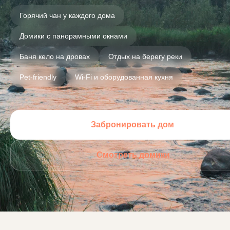
Горячий чан у каждого дома
Домики с панорамными окнами
Баня кело на дровах
Отдых на берегу реки
Pet-friendly
Wi-Fi и оборудованная кухня
Забронировать дом
Смотреть домики