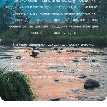
полярной сосны, прогулки на лошадях, поездки на
квадроциклах и снегоходах, сапбординг, рыбалка на реке
Колпяна и живописные маршруты для прогулок на
природе. Для семейного отдыха работает контактная
оленья ферма, детская площадка и уютные зоны для
спокойного отдыха у воды.
Глэмпинг идеально подходит для романтических
выходных, отдыха с детьми, поездок с друзьями и
путешествий с питомцами. Здесь можно провести
выходные вдали от городской суеты, восстановить силы,
насладиться тишиной леса и получить новый формат
загородного отдыха в Подмосковье.