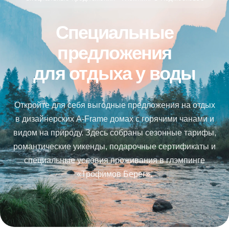
Специальные
предложения
для отдыха у воды
Откройте для себя выгодные предложения на отдых
в дизайнерских A-Frame домах с горячими чанами и
видом на природу. Здесь собраны сезонные тарифы,
романтические уикенды, подарочные сертификаты и
специальные условия проживания в глэмпинге
«Трофимов Берег».